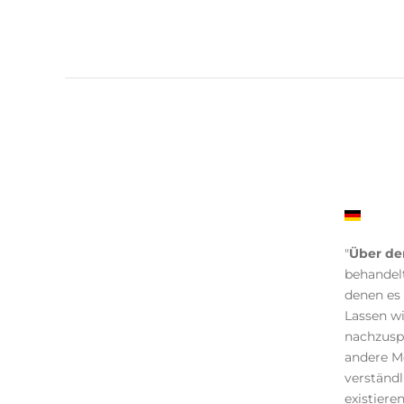
"
Über de
behandelt
denen es 
Lassen wi
nachzuspü
andere M
verständ
existiere