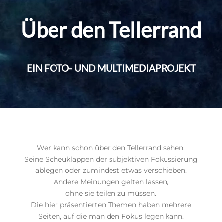
Über den Tellerrand
EIN FOTO- UND MULTIMEDIAPROJEKT
Wer kann schon über den Tellerrand sehen.
Seine Scheuklappen der subjektiven Fokussierung
ablegen oder zumindest etwas verschieben.
Andere Meinungen gelten lassen,
ohne sie teilen zu müssen.
Die hier präsentierten Themen haben mehrere
Seiten, auf die man den Fokus legen kann.