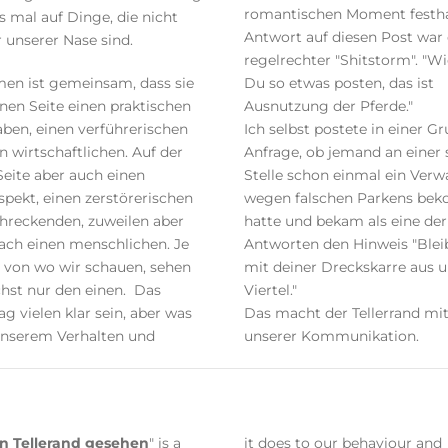
romantischen Moment festha
 mal auf Dinge, die nicht
Antwort auf diesen Post war 
r unserer Nase sind.
regelrechter "Shitstorm". "W
en ist gemeinsam, dass sie
Du so etwas posten, das ist
inen Seite einen praktischen
Ausnutzung der Pferde."
ben, einen verführerischen
Ich selbst postete in einer G
n wirtschaftlichen. Auf der
Anfrage, ob jemand an einer 
eite aber auch einen
Stelle schon einmal ein Ver
pekt, einen zerstörerischen
wegen falschen Parkens b
chreckenden, zuweilen aber
hatte und bekam als eine der
ach einen menschlichen. Je
Antworten den Hinweis "Blei
von wo wir schauen, sehen
mit deiner Dreckskarre aus 
hst nur den einen. Das
Viertel."
ag vielen klar sein, aber was
Das macht der Tellerrand mi
unserem Verhalten und
unserer Kommunikation.
n Tellerand gesehen
" is a
it does to our behaviour and