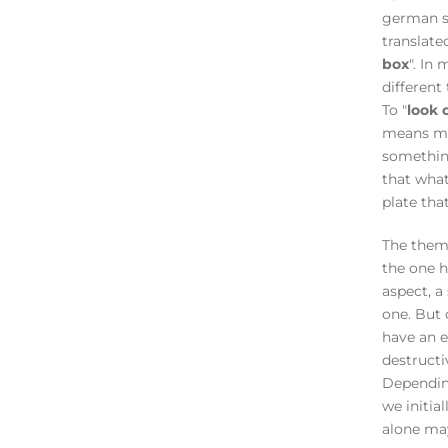
german sa
translate
box
". In 
different
To "
look 
means mo
something
that what
plate that
The them
the one h
aspect, a
one. But 
have an e
destructi
Dependin
we initial
alone ma