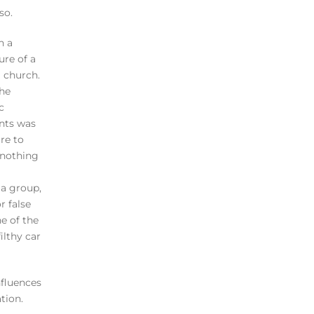
so.
n a
re of a
a church.
 he
c
nts was
re to
 nothing
 a group,
r false
ne of the
ilthy car
nfluences
tion.