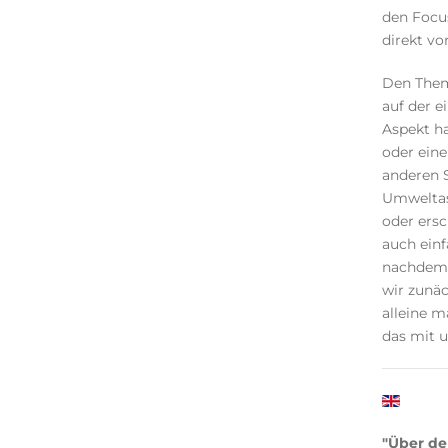
den Focus
direkt vo
Den Them
auf der e
Aspekt ha
oder eine
anderen S
Umweltas
oder ers
auch einf
nachdem 
wir zunäc
alleine m
das mit 
"Über de