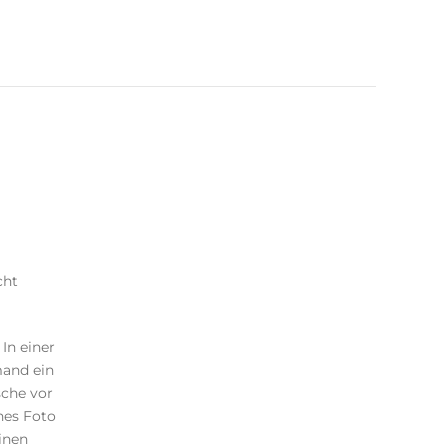
cht
In einer
and ein
sche vor
nes Foto
inen