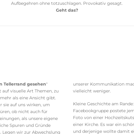
Aufbegehren ohne totzuschlagen. Provokativ gesagt.
Geht das?
n Tellerrand gesehen
"
unserer Kommunikation ma
 auf visuelle Art Themen, zu
vielleicht weniger.
mehr als eine Ansicht gibt.
Kleine Geschichte am Rande: 
r sie auf uns wirken, um
Facebookgruppe postete jem
ren, ob nicht auch für
Foto von einer Hochzeitskut
einungen, als unsere eigene
einer Kirche. Es war ein schö
liche Spuren und Gründe
und derjenige wollte damit e
n. Legen wir zur Abwechslung