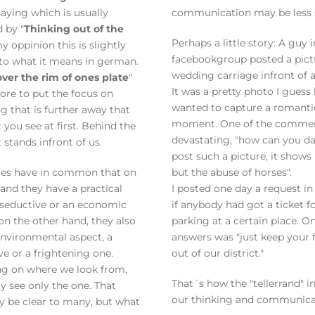
ying which is usually
communication may be less 
d by "
Thinking out of the
Perhaps a little story: A guy i
my oppinion this is slightly
facebookgroup posted a pictu
 to what it means in german.
wedding carriage infront of 
over the rim of ones plate
"
It was a pretty photo I guess
re to put the focus on
wanted to capture a romanti
 that is further away that
moment. One of the comme
 you see at first. Behind the
devastating, "how can you da
 stands infront of us.
post such a picture, it shows
es have in common that on
but the abuse of horses".
and they have a practical
I posted one day a request in
 seductive or an economic
if anybody had got a ticket fo
on the other hand, they also
parking at a certain place. O
nvironmental aspect, a
answers was "just keep your f
ve or a frightening one.
out of our district."
g on where we look from,
That´s how the "tellerrand" i
ly see only the one. That
our thinking and communica
y be clear to many, but what