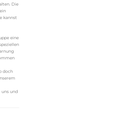
lten. Die
ein
ie kannst
ruppe eine
speziellen
warnung
ekommen
b doch
unserem
t uns und